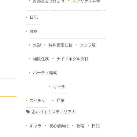
好感度を上げよう
レアリティ昇華
日記
攻略
水影
特殊極限任務
クジラ艇
極限任務
ナイドホグル決戦
パーティ編成
キャラ
スペチケ
昇華
あいりすミスティリア！
キャラ
初心者向け
攻略
日記