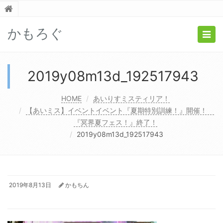
かもろぐ
Togg
navig
2019y08m13d_192517943
HOME
あいりすミスティリア！
【あいミス】イベントイベント『夏期特別訓練！』開催！
『冥界夏フェス！』終了！
2019y08m13d_192517943
2019年8月13日
かもちん