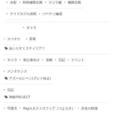
水影
特殊極限任務
クジラ艇
極限任務
ナイドホグル決戦
パーティ編成
キャラ
スペチケ
昇華
あいりすミスティリア！
キャラ
初心者向け
攻略
日記
イベント
メンテナンス
アズールレーン(プレイ休止)
日記
神姫PROJECT
守護天
Ragカタストロフィア（つよカタ）
兵仗の戦場