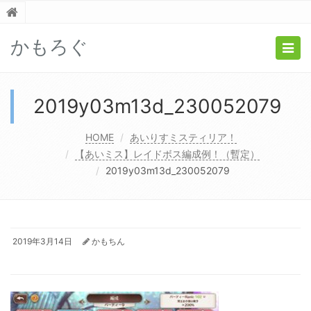
かもろぐ
Togg
navig
2019y03m13d_230052079
HOME
あいりすミスティリア！
【あいミス】レイドボス編成例！（暫定）
2019y03m13d_230052079
2019年3月14日
かもちん