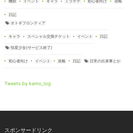
機獣
イベント
キャラ
ミラチケ
初心者向け
攻略
日記
オトギフロンティア
キャラ
スペシャル交換チケット
イベント
日記
恒星少女(サービス終了)
初心者向け
イベント
攻略
日記
日常の出来事とか
Tweets by kamo_log
スポンサードリンク