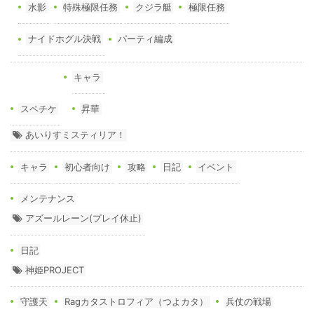
水影
特殊極限任務
クジラ艇
極限任務
ナイドホグル決戦
パーティ編成
キャラ
スペチケ
昇華
あいりすミスティリア！
キャラ
初心者向け
攻略
日記
イベント
メンテナンス
アズールレーン(プレイ休止)
日記
神姫PROJECT
守護天
Ragカタストロフィア（つよカタ）
兵仗の戦場