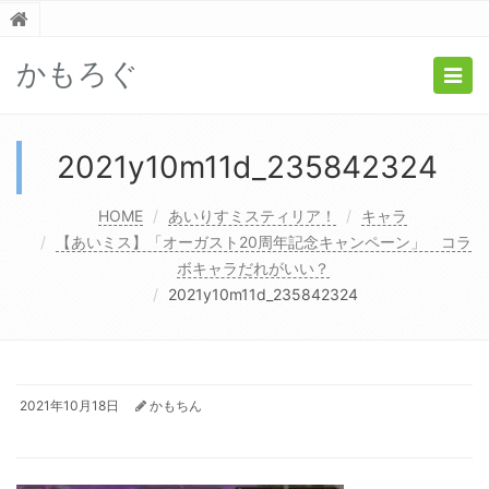
かもろぐ
Togg
navig
2021y10m11d_235842324
HOME
あいりすミスティリア！
キャラ
【あいミス】「オーガスト20周年記念キャンペーン」 コラ
ボキャラだれがいい？
2021y10m11d_235842324
2021年10月18日
かもちん