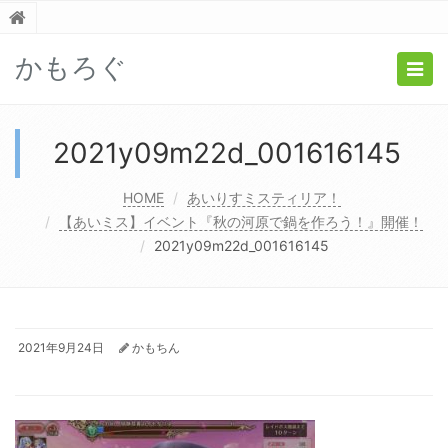
かもろぐ
Togg
navig
2021y09m22d_001616145
HOME
あいりすミスティリア！
【あいミス】イベント『秋の河原で鍋を作ろう！』開催！
2021y09m22d_001616145
2021年9月24日
かもちん