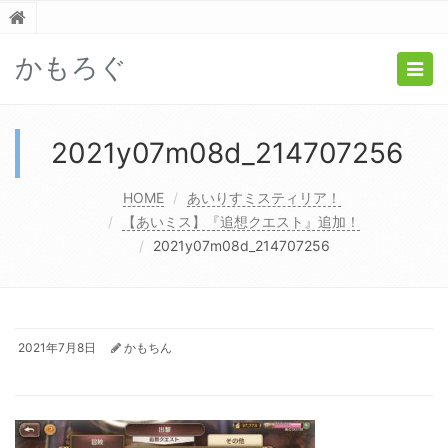
かもろぐ
Togg
navig
2021y07m08d_214707256
HOME
あいりすミスティリア！
【あいミス】『追想クエスト』追加！
2021y07m08d_214707256
2021年7月8日
かもちん