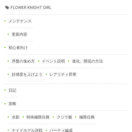
FLOWER KNIGHT GIRL
メンテナンス
更新内容
初心者向け
序盤の進め方
イベント説明
進化、開花の方法
好感度を上げよう
レアリティ昇華
日記
攻略
水影
特殊極限任務
クジラ艇
極限任務
ナイドホグル決戦
パーティ編成