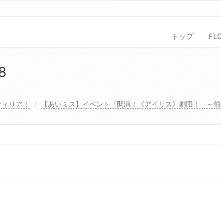
トップ
FL
8
ティリア！
【あいミス】イベント『開演！《アイリス》劇団！ ～伯