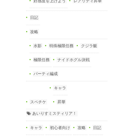
好感度を上げよう
レアリティ昇華
日記
攻略
水影
特殊極限任務
クジラ艇
極限任務
ナイドホグル決戦
パーティ編成
キャラ
スペチケ
昇華
あいりすミスティリア！
キャラ
初心者向け
攻略
日記