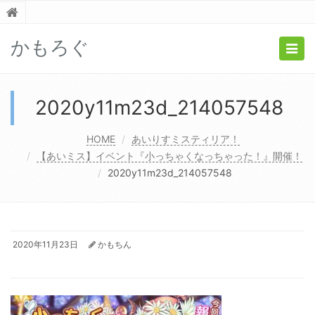
かもろぐ
Togg
navig
2020y11m23d_214057548
HOME
あいりすミスティリア！
【あいミス】イベント『小っちゃくなっちゃった！』開催！
2020y11m23d_214057548
2020年11月23日
かもちん