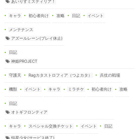
あいりすミスティリア！
キャラ
初心者向け
攻略
日記
イベント
メンテナンス
アズールレーン(プレイ休止)
日記
神姫PROJECT
守護天
Ragカタストロフィア（つよカタ）
兵仗の戦場
機獣
イベント
キャラ
ミラチケ
初心者向け
攻略
日記
オトギフロンティア
キャラ
スペシャル交換チケット
イベント
日記
恒星少女(サービス終了)