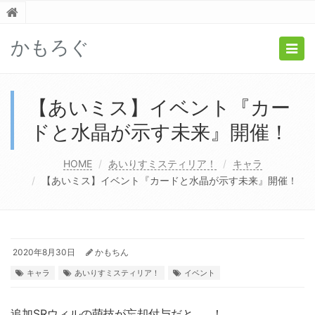
かもろぐ
Togg
navig
【あいミス】イベント『カー
ドと水晶が示す未来』開催！
HOME
あいりすミスティリア！
キャラ
【あいミス】イベント『カードと水晶が示す未来』開催！
2020年8月30日
かもちん
キャラ
あいりすミスティリア！
イベント
追加SRウィルの萌技が忘却付与だと……！