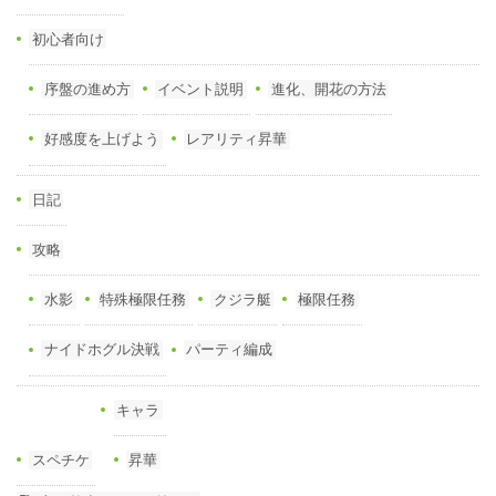
初心者向け
序盤の進め方
イベント説明
進化、開花の方法
好感度を上げよう
レアリティ昇華
日記
攻略
水影
特殊極限任務
クジラ艇
極限任務
ナイドホグル決戦
パーティ編成
キャラ
スペチケ
昇華