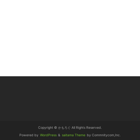
Copyright © かもろぐ All Rights Reserved.
Powered by
WordPress
&
saitama Theme
by Commnitycom,Inc.