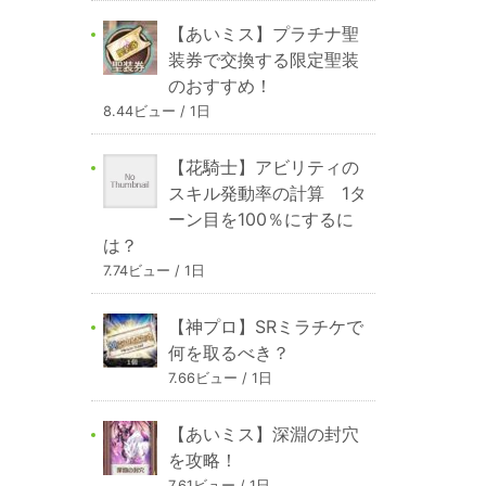
【あいミス】プラチナ聖
装券で交換する限定聖装
のおすすめ！
8.44ビュー / 1日
【花騎士】アビリティの
スキル発動率の計算 1タ
ーン目を100％にするに
は？
7.74ビュー / 1日
【神プロ】SRミラチケで
何を取るべき？
7.66ビュー / 1日
【あいミス】深淵の封穴
を攻略！
7.61ビュー / 1日