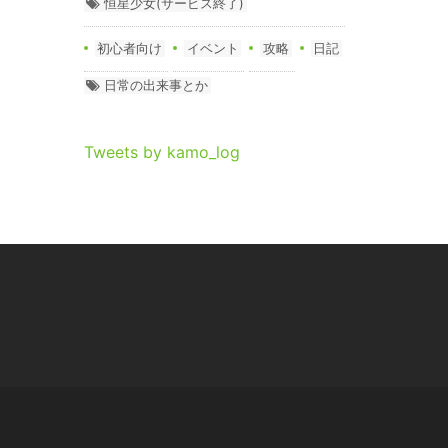
恒星少女(サービス終了)
初心者向け
イベント
攻略
日記
日常の出来事とか
Tweets by kamo_log