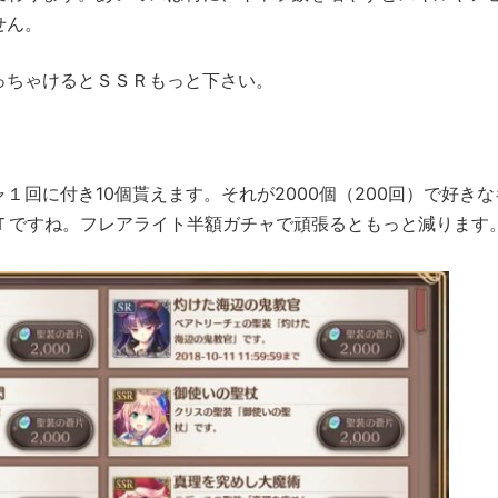
せん。
っちゃけるとＳＳＲもっと下さい。
回に付き10個貰えます。それが2000個（200回）で好き
ＰＴですね。フレアライト半額ガチャで頑張るともっと減ります