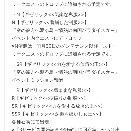
リークエストのドロップに追加される予定です。
・N【ギゼリック<<気楽な私服>>】
N【ギゼリック<<着崩した制服>>】
『空の彼方へ渡る鳥～情熱の南国パラダイス☆～』
イベント内クエストにてドロップ
※N聖装は、11月30日のメンテナンス以降、ストー
リークエストのドロップに追加される予定です。
・SR【ギゼリック<<力を愛する放埒の王>>】
『空の彼方へ渡る鳥～情熱の南国パラダイス☆～』
イベントミッション報酬
・R【ギゼリック<<気ままな私服>>】
R【ギゼリック<<型破りの制服>>】
SR【ギゼリック<<力を愛する放埒の王>>】
SSR【ギゼリック<<深淵を纏いし女王>>】
各種召喚にて出現
※『βサービス開始記念SSR確定10回召喚』からは出