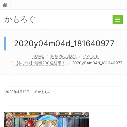
かもろぐ
Togg
navig
2020y04m04d_181640977
HOME
神姫PROJECT
イベント
【神プロ】無料200連結果！
2020y04m04d_181640977
2020年4月19日
かもちん