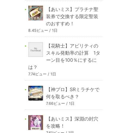
【あいミス】プラチナ聖
装券で交換する限定聖装
のおすすめ！
8.45ビュー / 1日
【花騎士】アビリティの
スキル発動率の計算 1タ
ーン目を100％にするに
は？
7.74ビュー / 1日
【神プロ】SRミラチケで
何を取るべき？
7.66ビュー / 1日
【あいミス】深淵の封穴
を攻略！
7.61ビュー / 1日