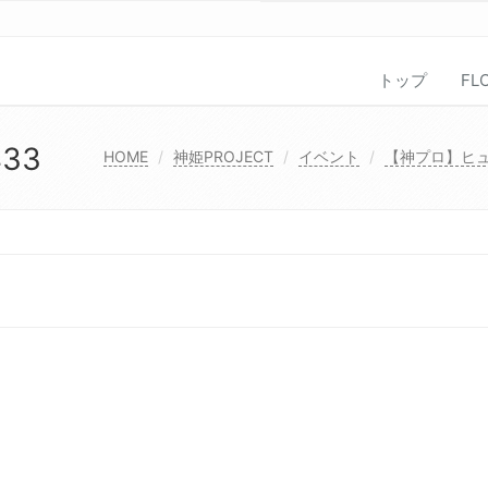
トップ
FL
433
HOME
神姫PROJECT
イベント
【神プロ】ヒ