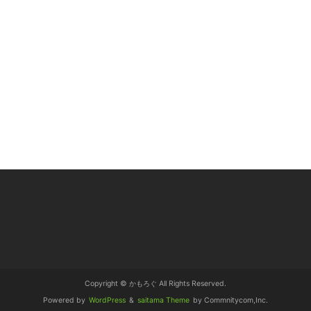
Copyright © かもろぐ All Rights Reserved.
Powered by
WordPress
&
saitama Theme
by Commnitycom,Inc.