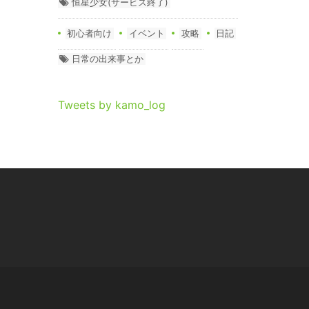
恒星少女(サービス終了)
初心者向け
イベント
攻略
日記
日常の出来事とか
Tweets by kamo_log