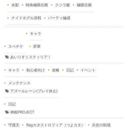
水影
特殊極限任務
クジラ艇
極限任務
ナイドホグル決戦
パーティ編成
キャラ
スペチケ
昇華
あいりすミスティリア！
キャラ
初心者向け
攻略
日記
イベント
メンテナンス
アズールレーン(プレイ休止)
日記
神姫PROJECT
守護天
Ragカタストロフィア（つよカタ）
兵仗の戦場