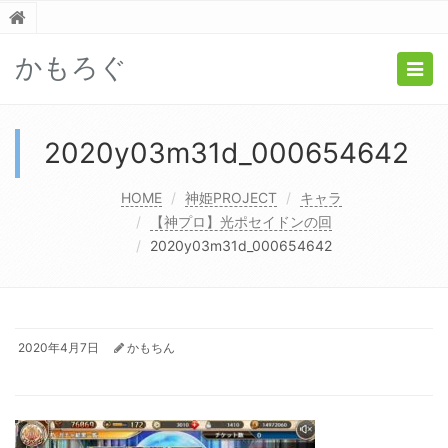
かもろぐ
Togg
navig
2020y03m31d_000654642
HOME
神姫PROJECT
キャラ
【神プロ】光ポセイドンの回
2020y03m31d_000654642
2020年4月7日
かもちん