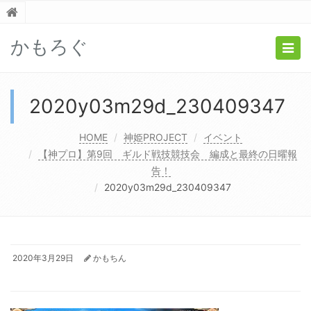
かもろぐ
Togg
navig
2020y03m29d_230409347
HOME
神姫PROJECT
イベント
【神プロ】第9回 ギルド戦技競技会 編成と最終の日曜報
告！
2020y03m29d_230409347
2020年3月29日
かもちん