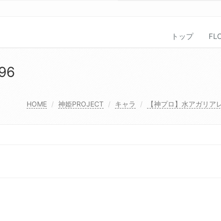
トップ
FL
96
HOME
神姫PROJECT
キャラ
【神プロ】水アガリア