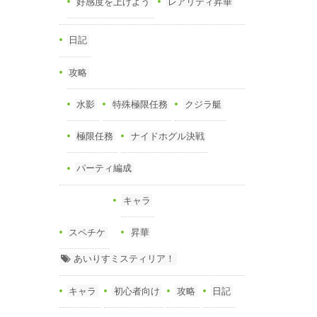
好感度を上げよう
レアリティ昇華
日記
攻略
水影
特殊極限任務
クジラ艇
極限任務
ナイドホグル決戦
パーティ編成
キャラ
スペチケ
昇華
あいりすミスティリア！
キャラ
初心者向け
攻略
日記