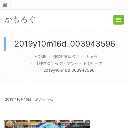
かもろぐ
Togg
navig
2019y10m16d_003943596
HOME
神姫PROJECT
キャラ
【神プロ】火ディアンケヒトを狙って
2019y10m16d_003943596
2019年10月16日
かもちん