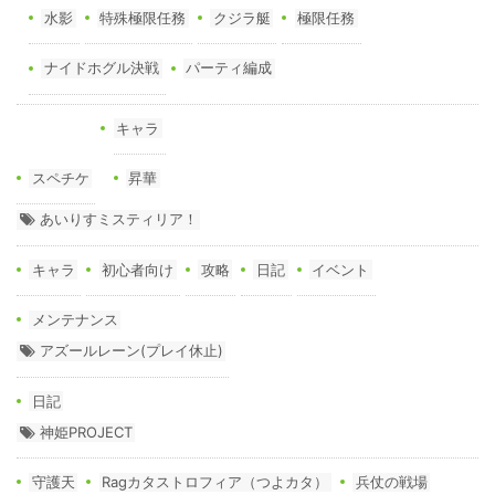
水影
特殊極限任務
クジラ艇
極限任務
ナイドホグル決戦
パーティ編成
キャラ
スペチケ
昇華
あいりすミスティリア！
キャラ
初心者向け
攻略
日記
イベント
メンテナンス
アズールレーン(プレイ休止)
日記
神姫PROJECT
守護天
Ragカタストロフィア（つよカタ）
兵仗の戦場