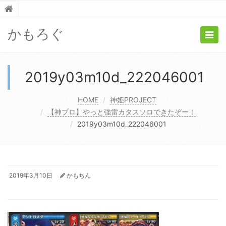
かもろぐ
Togg
navig
2019y03m10d_222046001
HOME
神姫PROJECT
【神プロ】やっと強雷カタスソロできたぞー！
2019y03m10d_222046001
2019年3月10日
かもちん