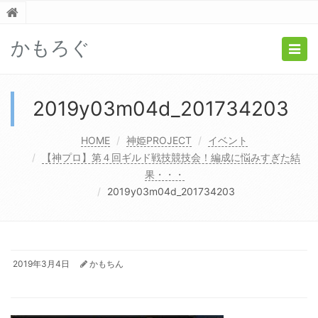
かもろぐ
Togg
navig
2019y03m04d_201734203
HOME
神姫PROJECT
イベント
【神プロ】第４回ギルド戦技競技会！編成に悩みすぎた結
果・・・
2019y03m04d_201734203
2019年3月4日
かもちん