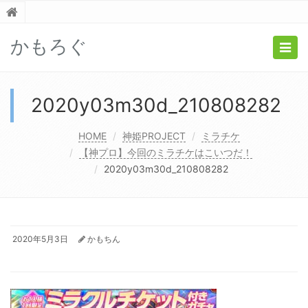
かもろぐ
Togg
navig
2020y03m30d_210808282
HOME
神姫PROJECT
ミラチケ
【神プロ】今回のミラチケはこいつだ！
2020y03m30d_210808282
2020年5月3日
かもちん