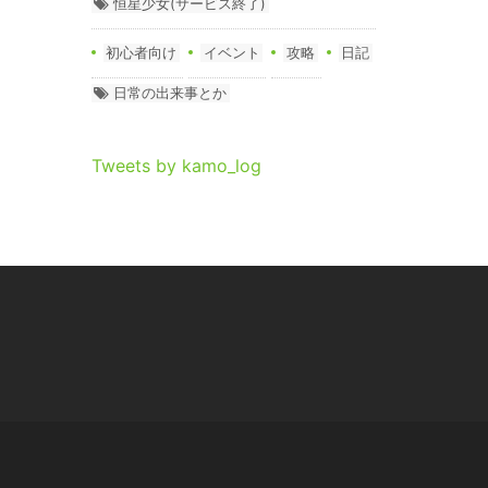
恒星少女(サービス終了)
初心者向け
イベント
攻略
日記
日常の出来事とか
Tweets by kamo_log