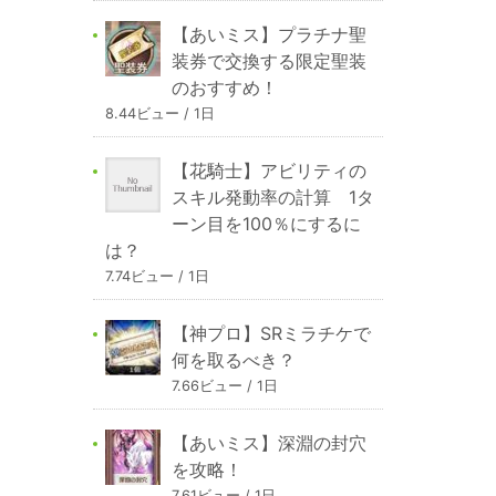
【あいミス】プラチナ聖
装券で交換する限定聖装
のおすすめ！
8.44ビュー / 1日
【花騎士】アビリティの
スキル発動率の計算 1タ
ーン目を100％にするに
は？
7.74ビュー / 1日
【神プロ】SRミラチケで
何を取るべき？
7.66ビュー / 1日
【あいミス】深淵の封穴
を攻略！
7.61ビュー / 1日