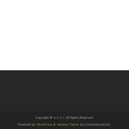
Copyright © かもろぐ All Rights Reserved.
Powered by
WordPress
&
saitama Theme
by Commnitycom,Inc.