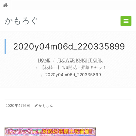
かもろぐ
Togg
navig
2020y04m06d_220335899
HOME
FLOWER KNIGHT GIRL
【花騎士】4/6開花・昇華キャラ！
2020y04m06d_220335899
2020年4月6日
かもちん