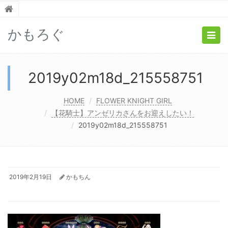
かもろぐ
Togg
navig
2019y02m18d_215558751
HOME
FLOWER KNIGHT GIRL
【花騎士】アンゼリカさんをお迎えしたい！
2019y02m18d_215558751
2019年2月19日
かもちん