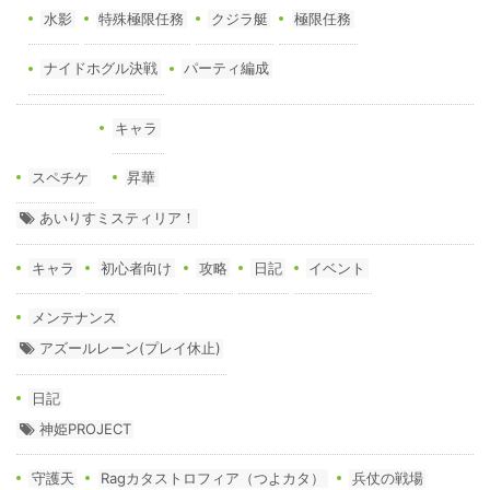
水影
特殊極限任務
クジラ艇
極限任務
ナイドホグル決戦
パーティ編成
キャラ
スペチケ
昇華
あいりすミスティリア！
キャラ
初心者向け
攻略
日記
イベント
メンテナンス
アズールレーン(プレイ休止)
日記
神姫PROJECT
守護天
Ragカタストロフィア（つよカタ）
兵仗の戦場