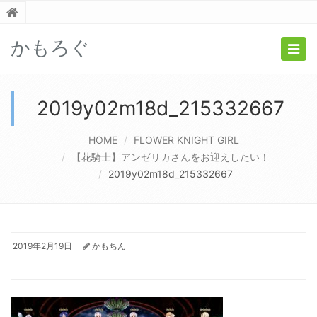
かもろぐ
Togg
navig
2019y02m18d_215332667
HOME
FLOWER KNIGHT GIRL
【花騎士】アンゼリカさんをお迎えしたい！
2019y02m18d_215332667
2019年2月19日
かもちん