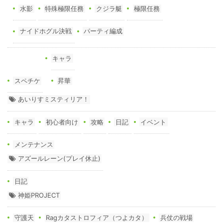
水影
特殊極限任務
クジラ艇
極限任務
ナイドホグル決戦
パーティ編成
キャラ
スペチケ
昇華
あいりすミスティリア！
キャラ
初心者向け
攻略
日記
イベント
メンテナンス
アズールレーン(プレイ休止)
日記
神姫PROJECT
守護天
Ragカタストロフィア（つよカタ）
兵仗の戦場