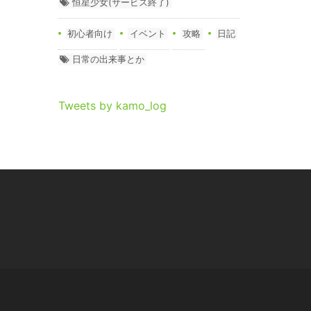
恒星少女(サービス終了)
初心者向け
イベント
攻略
日記
日常の出来事とか
Tweets by kamo_log