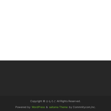
Copyright © かもろぐ All Rights Reserved.
Powered by
WordPress
&
saitama Theme
by Commnitycom,Inc.