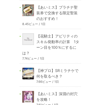
【あいミス】プラチナ聖
装券で交換する限定聖装
のおすすめ！
8.45ビュー / 1日
【花騎士】アビリティの
スキル発動率の計算 1タ
ーン目を100％にするに
は？
7.74ビュー / 1日
【神プロ】SRミラチケで
何を取るべき？
7.66ビュー / 1日
【あいミス】深淵の封穴
を攻略！
7.61ビュー / 1日