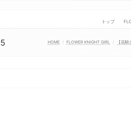
トップ
FL
45
HOME
FLOWER KNIGHT GIRL
【花騎