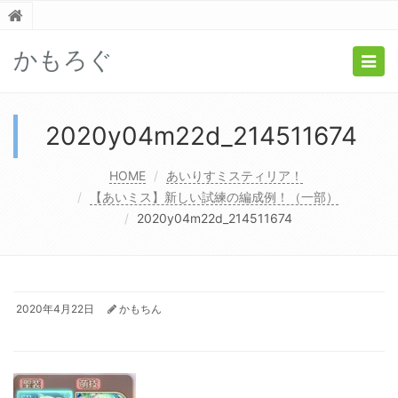
かもろぐ
Togg
navig
2020y04m22d_214511674
HOME
あいりすミスティリア！
【あいミス】新しい試練の編成例！（一部）
2020y04m22d_214511674
2020年4月22日
かもちん