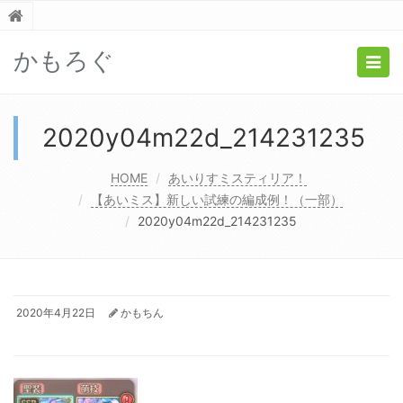
かもろぐ
Togg
navig
2020y04m22d_214231235
HOME
あいりすミスティリア！
【あいミス】新しい試練の編成例！（一部）
2020y04m22d_214231235
2020年4月22日
かもちん