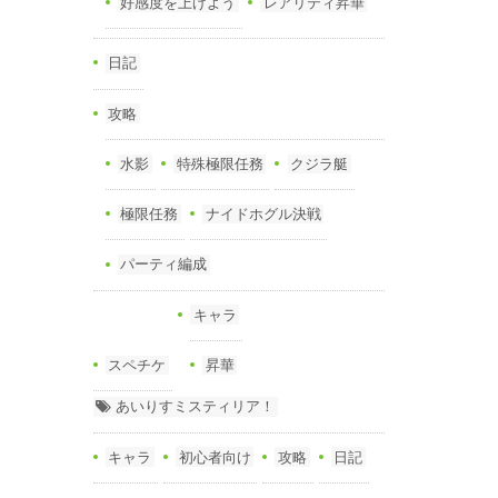
好感度を上げよう
レアリティ昇華
日記
攻略
水影
特殊極限任務
クジラ艇
極限任務
ナイドホグル決戦
パーティ編成
キャラ
スペチケ
昇華
あいりすミスティリア！
キャラ
初心者向け
攻略
日記