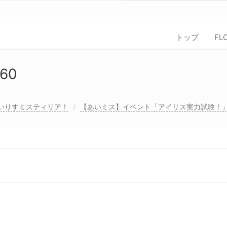
トップ
FL
60
いりすミスティリア！
【あいミス】イベント「アイリス実力試験！