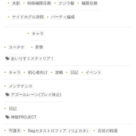
水影
特殊極限任務
クジラ艇
極限任務
ナイドホグル決戦
パーティ編成
キャラ
スペチケ
昇華
あいりすミスティリア！
キャラ
初心者向け
攻略
日記
イベント
メンテナンス
アズールレーン(プレイ休止)
日記
神姫PROJECT
守護天
Ragカタストロフィア（つよカタ）
兵仗の戦場