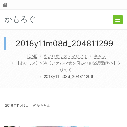
かもろぐ
Togg
navig
2018y11m08d_204811299
HOME
あいりすミスティリア！
キャラ
【あいミス】SSR【ファム<<食を司る小さな調理師>>】を
求めて
2018y11m08d_204811299
2018年11月8日
かもちん