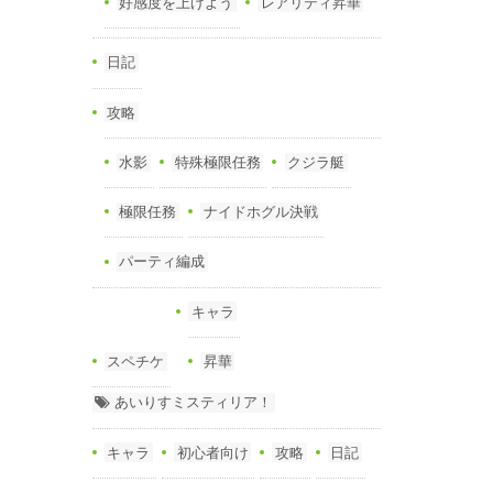
好感度を上げよう
レアリティ昇華
日記
攻略
水影
特殊極限任務
クジラ艇
極限任務
ナイドホグル決戦
パーティ編成
キャラ
スペチケ
昇華
あいりすミスティリア！
キャラ
初心者向け
攻略
日記