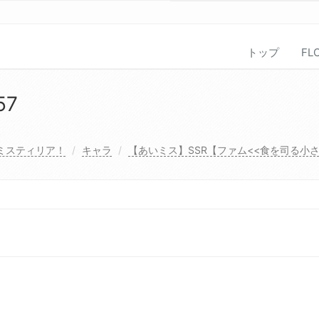
トップ
FL
57
ミスティリア！
キャラ
【あいミス】SSR【ファム<<食を司る小